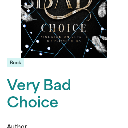
Book
Very Bad
Choice
Author