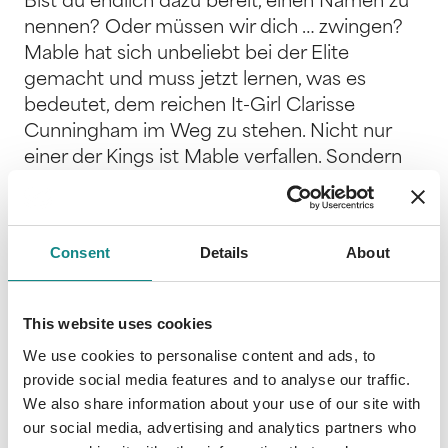
Bist du endlich dazu bereit, einen Namen zu
nennen? Oder müssen wir dich … zwingen?
Mable hat sich unbeliebt bei der Elite
gemacht und muss jetzt lernen, was es
bedeutet, dem reichen It-Girl Clarisse
Cunningham im Weg zu stehen. Nicht nur
einer der Kings ist Mable verfallen. Sondern
alle. Was muss Mable als Strafe durchstehen
– und warum? Werden die Kings rechtzeitig
da sein, um sie zu retten? Oder stand hinter
Consent
Details
About
allem ein viel größerer Plan, um Mable dazu
zu bringen, sich endgültig zu entscheiden?
Wen wird sie wählen? Ich habe eine zweite
This website uses cookies
Runde eingeläutet, Belle, und diese läuft noch
We use cookies to personalise content and ads, to
immer. Lektion 4: Es ist alles ein Spiel und du
provide social media features and to analyse our traffic.
könntest langsam lernen, es zu
We also share information about your use of our site with
durchschauen. Schimmer meine kleine Perle
our social media, advertising and analytics partners who
… bis dein Scheinen ermattet. Dark College.