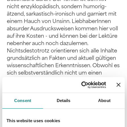
nicht enzyklopädisch, sondern humorig-
ätzend, sarkastisch-ironisch und garniert mit
einem Hauch von Unsinn. LiebhaberInnen
absurder Ausdrucksweisen kommen hier voll
auf ihre Kosten - und können bei der Lektüre
nebenher auch noch dazulernen.
Nichtsdestotrotz orientieren sich alle Inhalte
grundsätzlich an Fakten und aktuell gültigen
wissenschaftlichen Erkenntnissen. Obwohl es
sich selbstverständlich nicht um einen
medizinischen Ratgeber handelt, ist die
fachliche Korrektheit der Artikel von ärztlicher
und physiotherapeutischer Seite geprüft. Das
Consent
Details
About
"Läuferlexikon für IndividualistInnen" ist die
perfekte informierende Unterhaltungslektüre
für alle rund 22 Millionen
This website uses cookies
(Hobby-)LäuferInnen, die es allein in