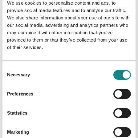
We use cookies to personalise content and ads, to
Deutschland gibt. Dass die ihren Sport ernst
provide social media features and to analyse our traffic.
meinen, davon zeugen nicht nur Tausende
We also share information about your use of our site with
von offiziellen Laufveranstaltungen, die zum
our social media, advertising and analytics partners who
Beispiel die Landesverbände des DLV jährlich
may combine it with other information that you’ve
veranstalten - zusätzlich zu jeder Menge
provided to them or that they’ve collected from your use
privat organisierter Laufevents. Von ihrer
of their services.
bisweilen grimmigen Entschlossenheit legen
auch jene 24 bis 77 Prozent aller LäuferInnen
Consent
Zeugnis ab, die irgendwann eine
Necessary
Selection
Sportverletzung erleiden. Die haben nun den
geeigneten Lesestoff, wenn sie nicht
trainieren können bzw. als Kassenpatienten
Preferences
im Wartezimmer ihres Arztes an der
ausbleibenden Gesundheitsreform
Statistics
verzweifeln. Nicht zuletzt gehört die
quälende Frage „Was schenke ich einem/-r
Marketing
LäuferIn“ an sofort der Vergangenheit an,