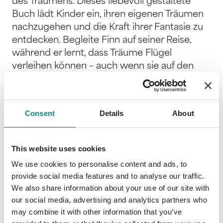
des Träumens. Dieses liebevoll gestaltete
Buch lädt Kinder ein, ihren eigenen Träumen
nachzugehen und die Kraft ihrer Fantasie zu
entdecken. Begleite Finn auf seiner Reise,
während er lernt, dass Träume Flügel
verleihen können – auch wenn sie auf den
ersten Blick unerreichbar scheinen. Das Buch
bietet nicht nur eine inspirierende
Geschichte, sondern auch viel Platz für
Consent
Details
About
eigene Träume, Gedanken und kreative Ideen.
Kinder können malen, kleben und basteln,
während sie ihre eigenen Wünsche
This website uses cookies
festhalten und diese wertvollen Erinnerungen
We use cookies to personalise content and ads, to
für die Zukunft bewahren. Es ist ein Schatz,
provide social media features and to analyse our traffic.
der sie daran erinnert, dass alles Große mit
We also share information about your use of our site with
einem Traum beginnt. Ein wunderbares
our social media, advertising and analytics partners who
Geschenk für alle kleinen und großen
may combine it with other information that you’ve
Träumer, das die Herzen berührt und die