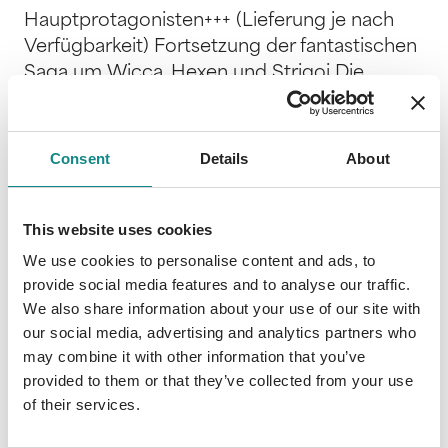
Hauptprotagonisten+++ (Lieferung je nach
Verfügbarkeit) Fortsetzung der fantastischen
Saga um Wicca, Hexen und Strigoi Die
Große Göttin gibt uns nur das, wofür wir
auch zu kämpfen bereit sind. Valea hat ihr
Bestes gegeben, um den Prinzipien der
Consent
Details
About
Wicca treu zu bleiben. Sie hat gekämpft, ihr
wurde das Herz gebrochen und sie verlor
mehr, als sie ertragen konnte. Doch nun sind
This website uses cookies
fast zwei Jahre seit den verheerenden
We use cookies to personalise content and ads, to
Ereignissen in Ardeal vergangen. Zwei Jahre,
provide social media features and to analyse our traffic.
in denen sie sich in der Welt der Menschen
We also share information about your use of our site with
versteckt und gehofft hat, dass niemand sie
our social media, advertising and analytics partners who
may combine it with other information that you’ve
findet. Aber manche Hoffnungen erfüllen sich
provided to them or that they’ve collected from your use
nicht. Und jetzt stehen alte Freunde vor ihrer
of their services.
Tür und bitten sie, um ihre Hilfe. Sie muss sich
entscheiden, ob sie ihren Zorn hinter sich