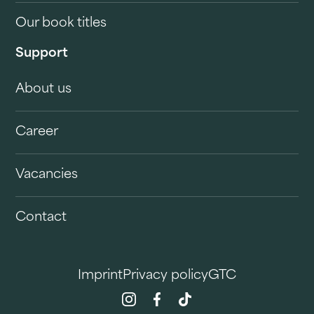
Our book titles
Support
About us
Career
Vacancies
Contact
Imprint
Privacy policy
GTC