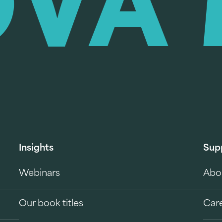
Insights
Sup
Webinars
Abo
Our book titles
Car