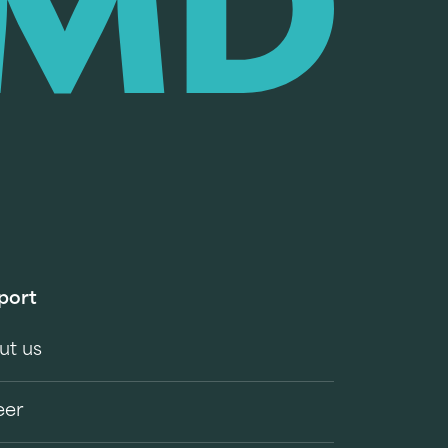
port
ut us
eer