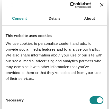
Spur und machen eine schreckliche
Entdeckung: Ihr Urwald ist in Gefahr! Zum
Glück sind sie nicht allein und auch wenn
Consent
Details
About
Chamäleons eher kleine Tiere sind – sind sie
viele, können auch Chamäleons stark sein
und Großartiges bewirken. Doch nicht nur
This website uses cookies
bei der farbenfrohen Rettungsaktion wird
We use cookies to personalise content and ads, to
Balduin bunt, er wechselt, ohne es zu wollen,
provide social media features and to analyse our traffic.
andauernd seine Farbe und weiß überhaupt
We also share information about your use of our site with
nicht mehr, was er denn nun eigentlich fühlt.
our social media, advertising and analytics partners who
Ob das wohl an seiner Freundin Emilia liegt?
may combine it with other information that you’ve
Ein Abenteuer über die Stärke der
provided to them or that they’ve collected from your use
of their services.
Gemeinschaft, über die erste Liebe und
darüber, dass es sich lohnt, jeden einzelnen
Baum zu retten.
Consent
Necessary
Selection