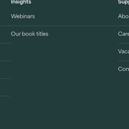
Insights
Sup
Webinars
Abo
Our book titles
Car
Vac
Con