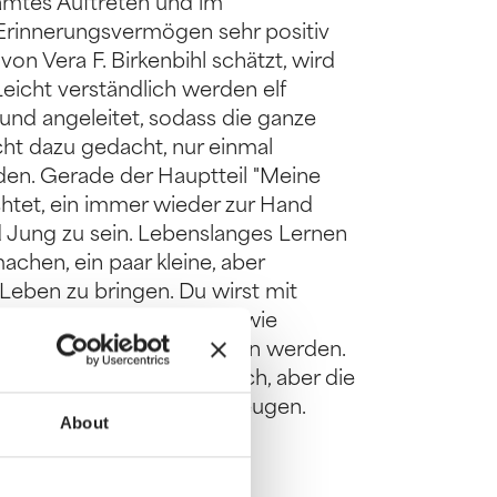
samtes Auftreten und im
r Erinnerungsvermögen sehr positiv
on Vera F. Birkenbihl schätzt, wird
eicht verständlich werden elf
und angeleitet, sodass die ganze
icht dazu gedacht, nur einmal
en. Gerade der Hauptteil "Meine
htet, ein immer wieder zur Hand
Jung zu sein. Lebenslanges Lernen
achen, ein paar kleine, aber
eben zu bringen. Du wirst mit
e Techniken und Denk- sowie
ach kurzem Üben begeistern werden.
icht zu schlicht und einfach, aber die
werden dich schnell überzeugen.
About