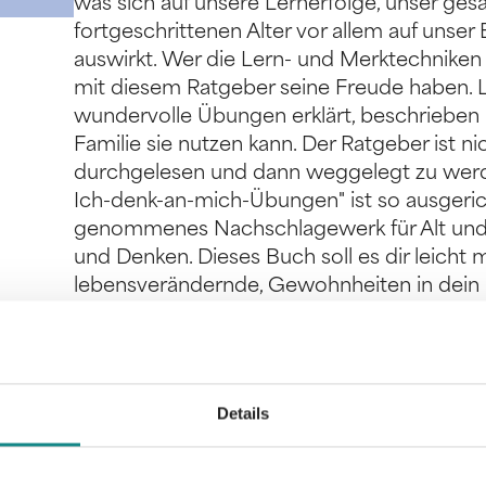
was sich auf unsere Lernerfolge, unser ge
fortgeschrittenen Alter vor allem auf unse
auswirkt. Wer die Lern- und Merktechniken v
mit diesem Ratgeber seine Freude haben. L
wundervolle Übungen erklärt, beschrieben 
Familie sie nutzen kann. Der Ratgeber ist n
durchgelesen und dann weggelegt zu werd
Ich-denk-an-mich-Übungen" ist so ausgeric
genommenes Nachschlagewerk für Alt und 
und Denken. Dieses Buch soll es dir leicht m
lebensverändernde, Gewohnheiten in dein L
wenig Zeitaufwand geniale gehirn-gerecht
Lernstrategien erlernen, die dich schon n
Manche scheinen auf den ersten Blick vielle
Wow-Effekte, die du damit erzielen wirst, 
Details