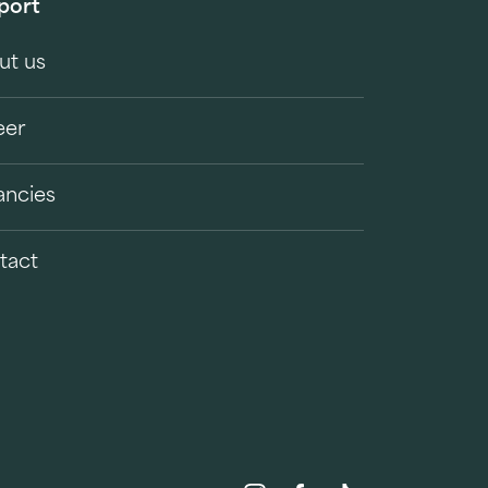
port
ut us
eer
ancies
tact