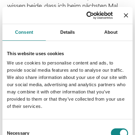
wissen beide, dass ich beim nächsten Mal
nicht so zuvorkommend sein werde. Ganz im
Gegenteil. Du bist von nun an meine
Gefangene und du solltest mir sagen, was du
Consent
Details
About
weißt, sonst verliere ich meine guten
Manieren. Und glaub mir, das willst du nicht.
Ich bin kein Streichholz, mit dem du wie ein
This website uses cookies
kleines Mädchen spielen kannst. Ich bin das
We use cookies to personalise content and ads, to
Feuer selbst. Wann wirst du das endlich
provide social media features and to analyse our traffic.
verstehen? ? »Du wirst mir verfallen« ist der
We also share information about your use of our site with
our social media, advertising and analytics partners who
zweite Band der HUNTING-Reihe von
may combine it with other information that you’ve
Bestseller-Autorin Jane S. Wonda! Wirst du
provided to them or that they’ve collected from your use
ihm entkommen? Reihenfolge: Band 1 –
of their services.
HUNTING ANGEL: ich werde dich jagen
Band 2 – HUNTING ANGEL: du wirst mir
verfallen Band 3 – HUNTING ANGEL: fürchte
Consent
dich vor mir
Necessary
Selection