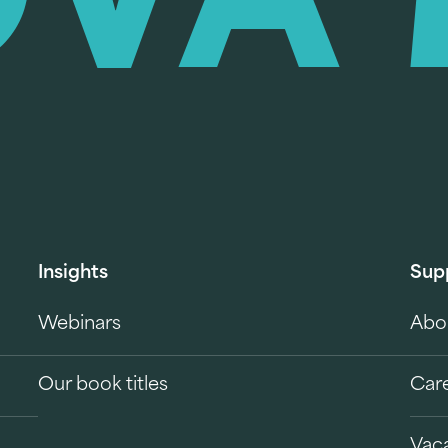
Insights
Sup
Webinars
Abo
Our book titles
Car
Vac