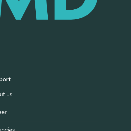
port
ut us
eer
ancies